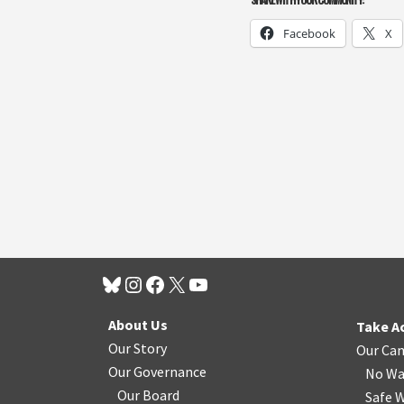
Facebook
X
About Us
Take A
Our Story
Our Ca
Our Governance
No Wa
Our Board
Safe W