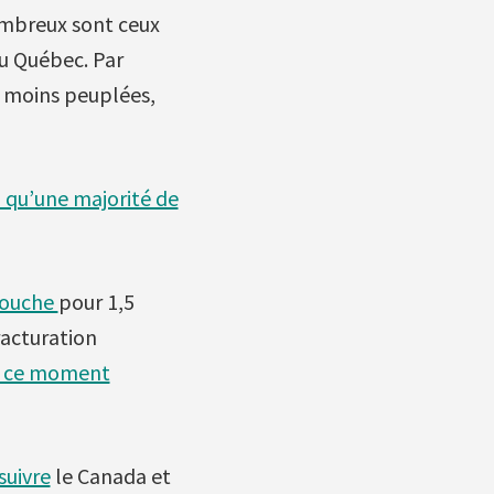
nombreux sont ceux
du Québec. Par
s moins peuplées,
 qu’une majorité de
igouche
pour 1,5
racturation
n ce moment
suivre
le Canada et