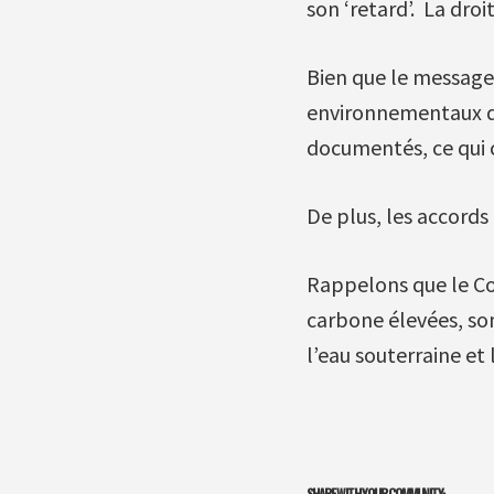
son ‘retard’. La droi
Bien que le message v
environnementaux de
documentés, ce qui c
De plus, les accords
Rappelons que le Con
carbone élevées, son
l’eau souterraine et 
SHARE WITH YOUR COMMUNITY: