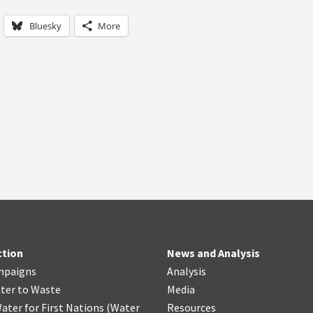
Bluesky
More
ction
News and Analysis
mpaigns
Analysis
ter
t
o Waste
Media
ater for First Nations
(
Water
Resources