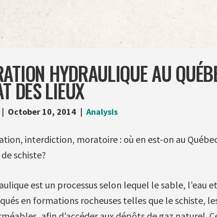
ATION HYDRAULIQUE AU QUÉBE
AT DES LIEUX
October 10, 2014
Analysis
ation, interdiction, moratoire : où en est-on au Québe
 de schiste?
ulique est un processus selon lequel le sable, l’eau et
qués en formations rocheuses telles que le schiste, le
rméables, afin d’accéder aux dépôts de gaz naturel. C