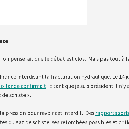
ance
 on penserait que le débat est clos. Mais pas tout à fa
a France interdisant la fracturation hydraulique. Le 14 ju
Hollande confirmait
: « tant que je suis président il n’y
 de schiste ».
la pression pour revoir cet interdit. Des
rapports sor
tes du gaz de schiste, ses retombées possibles et crit